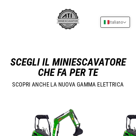
Passa
A
al
contenuto
T
Italiano
I
M
I
SCEGLI IL MINIESCAVATORE
N
CHE FA PER TE
I
E
SCOPRI ANCHE LA NUOVA GAMMA ELETTRICA
X
C
A
V